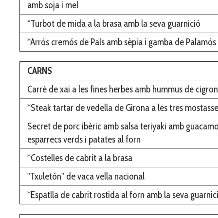
amb soja i mel
*Turbot de mida a la brasa amb la seva guarnició
*Arròs cremós de Pals amb sèpia i gamba de Palamós 
CARNS
Carré de xai a les fines herbes amb hummus de cigrons
*Steak tartar de vedella de Girona a les tres mostass
Secret de porc ibèric amb salsa teriyaki amb guacamo
esparrecs verds i patates al forn
*Costelles de cabrit a la brasa
"Txuletón" de vaca vella nacional
*Espatlla de cabrit rostida al forn amb la seva guarnic