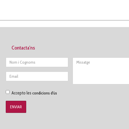
Contacta'ns
Nom
Missatge
Email
Accepto
Accepto les
condicions d'ús
les
condicions
d'us