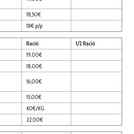
18,50€
18€ p/p
Ració
1/2 Ració
19,00€
18,00€
16,00€
15,00€
40€/KG
22,00€