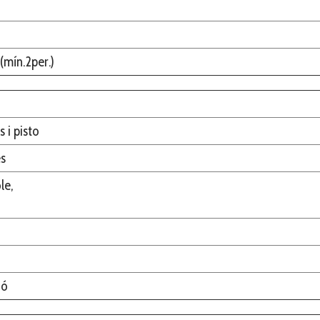
(mín.2per.)
 i pisto
es
le,
ió