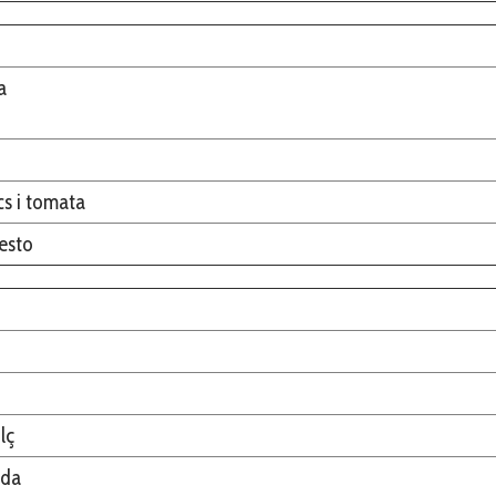
a
cs i tomata
esto
lç
ada