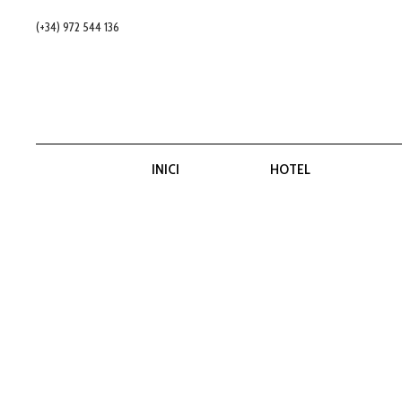
(+34) 972 544 136
INICI
HOTEL