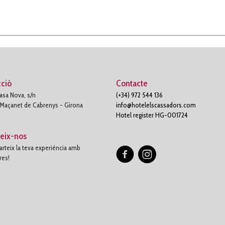
cció
Contacte
asa Nova, s/n
(+34) 972 544 136
 Maçanet de Cabrenys - Girona
info@hotelelscassadors.com
Hotel register HG-001724
eix-nos
teix la teva experiència amb
res!