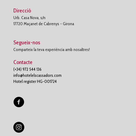
Direcció
Urb. Casa Nova, s/n
17720 Maçanet de Cabrenys - Girona
Segueix-nos
Comparteix la teva experiència amb nosaltres!
Contacte
(+34) 972 544 136
info@hotelelscassadors.com
Hotel register HG-001724