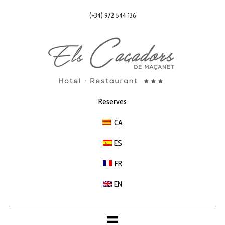
(+34) 972 544 136
Reserves
CA
ES
FR
EN