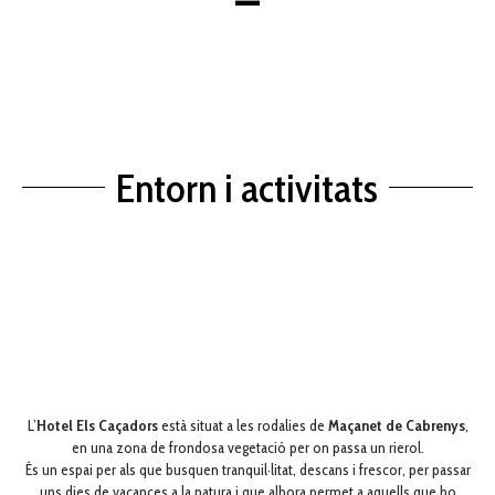
Entorn i activitats
L’
Hotel Els Caçadors
està situat a les rodalies de
Maçanet de Cabrenys
,
en una zona de frondosa vegetació per on passa un rierol.
És un espai per als que busquen tranquil·litat, descans i frescor, per passar
uns dies de vacances a la natura i que alhora permet a aquells que ho